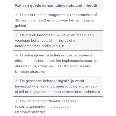
Wat een goede consultatie op afstand inhoudt
✓
U stuurt recente röntgenfoto’s (panoramisch of
3D, als u die heeft) en foto’s van het aangetaste
gebied
✓
De kliniek beoordeelt uw geval en maakt een
voorlopig behandelplan — inclusief of
botaugmentatie nodig kan zijn
✓
U ontvangt een schriftelijke, gespecificeerde
offerte in ponden — met het implantaatfixtatuur, de
abutment, de kroon, de 3D CBCT-scan en alle
klinische afspraken
✓
De geschatte behandelingstijdlijn wordt
bevestigd — enkeltand-, meervoudige implantaat-
of full-arch-gevallen hebben verschillende schema’s
✓
Uw patiëntencoördinator bespreekt
reisarrangementen, hotelopties en
luchthaventransfer