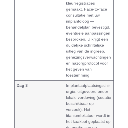
kleurregistraties
gemaakt. Face-to-face
consultatie met uw
implantoloog —
behandelplan bevestigd,
eventuele aanpassingen
besproken. U krijgt een
duidelijke schriftelijke
uitleg van de ingreep,
genezingsverwachtingen
en nazorgprotocol voor
het geven van
toestemming.
Dag 3
Implantaatplaatsingschir
urgie: uitgevoerd onder
lokale verdoving (sedatie
beschikbaar op
verzoek). Het
titaniumfixtatuur wordt in
het kaakbot geplaatst op
de positie van de