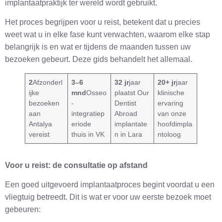
implantaatpraktijk ter wereld wordt gebruikt.
Het proces begrijpen voor u reist, betekent dat u precies
weet wat u in elke fase kunt verwachten, waarom elke stap
belangrijk is en wat er tijdens de maanden tussen uw
bezoeken gebeurt. Deze gids behandelt het allemaal.
2
Afzonderl
3–6
32 jr
jaar
20+ jr
jaar
ijke
mnd
Osseo
plaatst Our
klinische
bezoeken
-
Dentist
ervaring
aan
integratiep
Abroad
van onze
Antalya
eriode
implantate
hoofdimpla
vereist
thuis in VK
n in Lara
ntoloog
Voor u reist: de consultatie op afstand
Een goed uitgevoerd implantaatproces begint voordat u een
vliegtuig betreedt. Dit is wat er voor uw eerste bezoek moet
gebeuren: