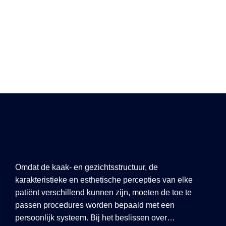
Villa 3/C Muratpaşa Ant.
+90 539 206 01 20
info@ourdentistabroad.com
Omdat de kaak- en gezichtsstructuur, de
karakteristieke en esthetische percepties van elke
patiënt verschillend kunnen zijn, moeten de toe te
passen procedures worden bepaald met een
persoonlijk systeem. Bij het beslissen over…